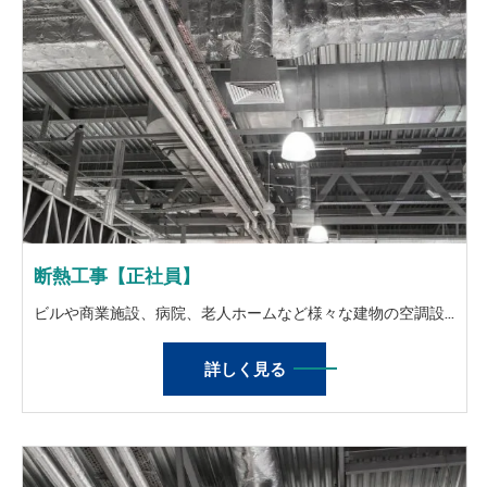
断熱工事【正社員】
ビルや商業施設、病院、老人ホームなど様々な建物の空調設備（ダクトや配管）に保温材や断熱材を取り付ける作業を行っていただきます。 また保温板金という保温材や断熱材の劣化を防ぐ目的でアルミやステンレス、カラー鉄板などの外装材を使用してカバーをする業務もございます。
詳しく見る