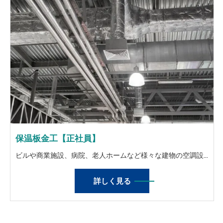
保温板金工【正社員】
ビルや商業施設、病院、老人ホームなど様々な建物の空調設備（ダクトや配管）に保温材や断熱材を取り付ける作業を行っていただきます。 また保温板金という保温材や断熱材の劣化を防ぐ目的でアルミやステンレス、カラー鉄板などの外装材を使用してカバーをする業務もございます。
詳しく見る